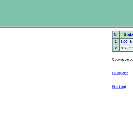
Nr
God
1
8:00- 8:
2
8:50- 9:
Obowiązuje od
Drukuj plan
Plan lekcji