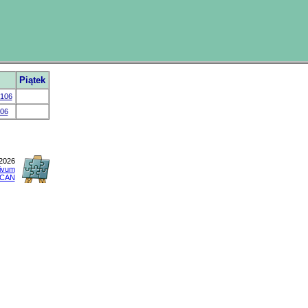
Piątek
106
06
2026
tivum
CAN