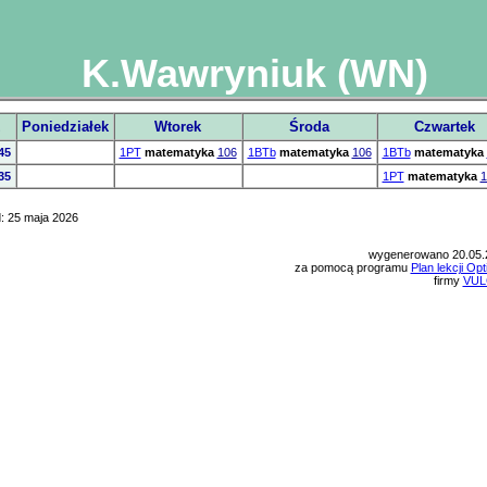
K.Wawryniuk (WN)
z
Poniedziałek
Wtorek
Środa
Czwartek
45
1PT
matematyka
106
1BTb
matematyka
106
1BTb
matematyka
35
1PT
matematyka
1
: 25 maja 2026
wygenerowano 20.05.
za pomocą programu
Plan lekcji Op
firmy
VUL